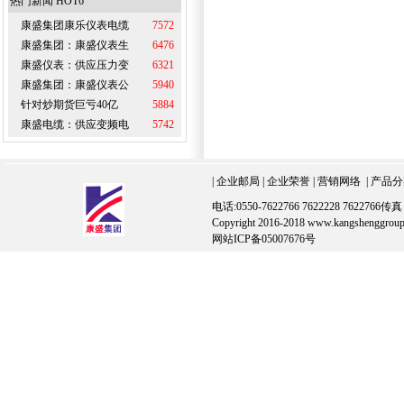
热门新闻 HOT6
康盛集团康乐仪表电缆
7572
康盛集团：康盛仪表生
6476
康盛仪表：供应压力变
6321
康盛集团：康盛仪表公
5940
针对炒期货巨亏40亿
5884
康盛电缆：供应变频电
5742
|
企业邮局
|
企业荣誉
|
营销网络
|
产品分
电话:0550-7622766 7622228 7622766传
Copyright 2016-2018 www.kangshe
网站ICP备05007676号