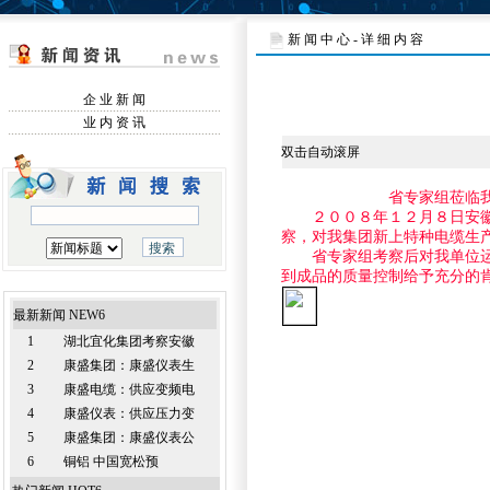
新 闻 中 心 - 详 细 内 容
企 业 新 闻
业 内 资 讯
双击自动滚屏
省专家组莅临
２００８年１２月８日安徽省
察，对我集团新上特种电缆生
省专家组考察后对我单位运用
到成品的质量控制给予充分的
最新新闻 NEW6
1
湖北宜化集团考察安徽
2
康盛集团：康盛仪表生
3
康盛电缆：供应变频电
4
康盛仪表：供应压力变
5
康盛集团：康盛仪表公
6
铜铝 中国宽松预